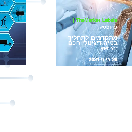
TheMarker Labels |
פרופטק
מתקדמים לתהליך
בנייה דיגיטלי חכם
גליה היפש
28 ביוני 2021