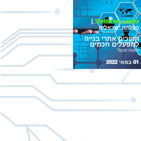
|
TheMarker Labels
הצלחה ישראלית
הופכים אתרי בנייה
למפעלים חכמים
ליעונה מנקלי
01 במאי 2022